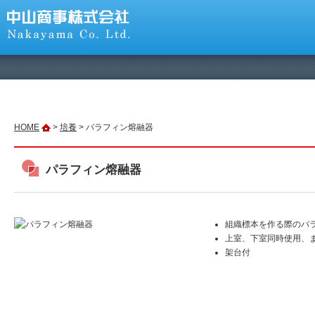
HOME
>
培養
> パラフィン熔融器
パラフィン熔融器
組織標本を作る際のパ
上室、下室同時使用、
架台付