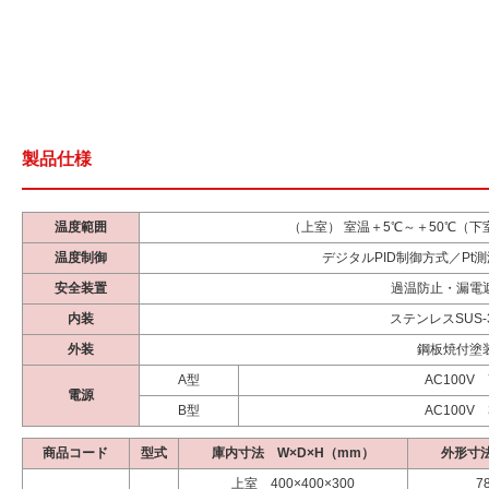
製品仕様
温度範囲
（上室） 室温＋5℃～＋50℃（下
温度制御
デジタルPID制御方式／Pt
安全装置
過温防止・漏電
内装
ステンレスSUS-
外装
鋼板焼付塗
A型
AC100V 
電源
B型
AC100V 
商品コード
型式
庫内寸法 W×D×H（mm）
外形寸法
上室 400×400×300
7