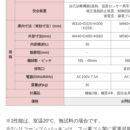
自己診断機能(過熱、温度センサー異常
安全装置
独立過熱防止装置、制御回
過電流・漏電ブ
W310×D325×H300
W460
庫内寸法〔有効寸法〕(mm)
〔H259〕
〔
外形寸法(mm)
W440×D485×H660
W590
内容積(約L)
30
規
観察窓(mm)
－
格
棚段数・ピッチ
5段・48mm
9
排気口
直径
電源(50Hz/60Hz)
AC100V 7.5A
AC
質量(約kg)
30
付属品
棚板2枚、棚受4本、固定金具
価格
お問
※1性能は、室温20°C、無試料の場合です。
※2シリコーンゴムパッキンは、フッ素ゴム製に変更可