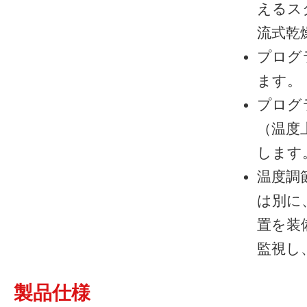
えるス
流式乾
プログ
ます。
プログ
（温度
します
温度調
は別に
置を装
監視し
製品仕様