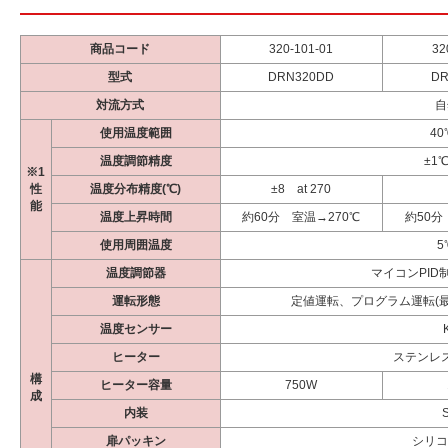
商品コード
320-101-01
32
型式
DRN320DD
DR
対流方式
自
使用温度範囲
40
温度調節精度
±1℃
※1
性
温度分布精度(℃)
±8 at 270
能
温度上昇時間
約60分 室温→270℃
約50分
使用周囲温度
5
温度調節器
マイコンPID制
運転形態
定値運転、プログラム運転(最
温度センサー
ヒーター
ステンレ
構
ヒーター容量
750W
成
内装
扉パッキン
シリコ